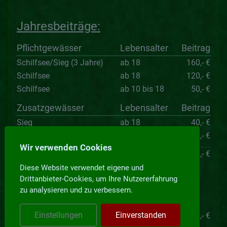
Jahresbeiträge:
Pflichtgewässer
Lebensalter
Beitrag
Schilfsee/Sieg (3 Jahre)
ab 18
160,- €
Schilfsee
ab 18
120,- €
Schilfsee
ab 10 bis 18
50,- €
Zusatzgewässer
Lebensalter
Beitrag
Sieg
ab 18
40,- €
Sieg
ab 10 bis 18
20,- €
Wir verwenden Cookies
Passive Mitgliedschaft
50,- €
Diese Website verwendet eigene und
Drittanbieter-Cookies, um Ihre Nutzererfahrung
zu analysieren und zu verbessern.
Arbeitsdienst:
Einstellungen
Einverstanden
Ersatzgeld für nicht geleisteten Arbeitsdienst
18,- €