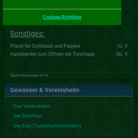
pro Stunde
(Pflichtarbeitseinsatz 2 x 4 Stunden pro Jahr)
Cookies-Richtlinie
Sonstiges:
Pfand für Schlüssel und Papiere
10,- €
Handsender zum Öffnen der Toranlage
50,- €
Stand November 2019
Gewässer & Vereinsheim
Das Vereinsheim
Der Schilfsee
Die Sieg (Tagesfischereischein)