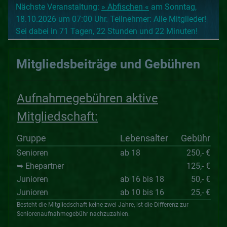
Nächste Veranstaltung:
» Abfischen «
am Sonntag,
18.10.2026 um 07:00 Uhr. Teilnehmer: Alle Mitglieder!
Sei dabei in 71 Tagen, 22 Stunden und 22 Minuten!
Mitgliedsbeiträge und Gebühren
Aufnahmegebühren aktive
Mitgliedschaft:
Gruppe
Lebensalter
Gebühr
Senioren
ab 18
250,- €
➥ Ehepartner
125,- €
Junioren
ab 16 bis 18
50,- €
Junioren
ab 10 bis 16
25,- €
Besteht die Mitgliedschaft keine zwei Jahre, ist die Differenz zur
Seniorenaufnahmegebühr nachzuzahlen.