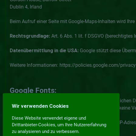
Dublin 4, Irland
Beim Aufruf einer Seite mit Google-Maps-Inhalten wird Ihr
Rechtsgrundlage:
Art. 6 Abs. 1 lit. f DSGVO (berechtigtes
Datenübermittlung in die USA:
Google stützt diese Überm
Weitere Informationen: https://policies.google.com/privacy
Google Fonts:
Unsere Website verwendet Google Fonts zur einheitlichen Da
Wir verwenden Cookies
Die Schriftarten werden lokal eingebunden, sodass keine Ve
Diese Website verwendet eigene und
Sollte eine externe Einbindung erfolgen, würde Ihre IP-Adre
Drittanbieter-Cookies, um Ihre Nutzererfahrung
zu analysieren und zu verbessern.